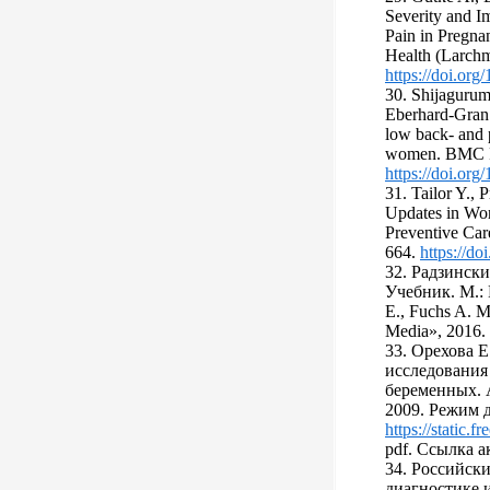
Severity and I
Pain in Pregna
Health (Larchm
https://doi.or
30. Shijagurum
Eberhard-Gran 
low back- and 
women. BMC Pr
https://doi.or
31. Tailor Y., 
Updates in Wo
Preventive Car
664.
https://
32. Радзински
Учебник. М.:
E., Fuchs A. 
Media», 2016. 
33. Орехова Е
исследования
беременных. А
2009. Режим 
https://static.
pdf. Ссылка а
34. Российск
диагностике 