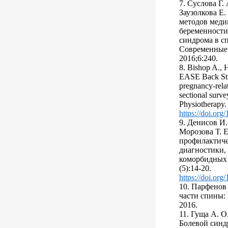
7. Суслова Г. 
Заузолкова Е
методов меди
беременности
синдрома в с
Современные 
2016;6:240.
8. Bishop A., 
EASE Back Stu
pregnancy-relat
sectional surve
Physiotherapy.
https://doi.org
9. Денисов И.
Морозова Т. Е
профилактиче
диагностики,
коморбидных 
(5):14-20.
https://doi.o
10. Парфенов 
части спины:
2016.
11. Гуща А. О
Болевой синд