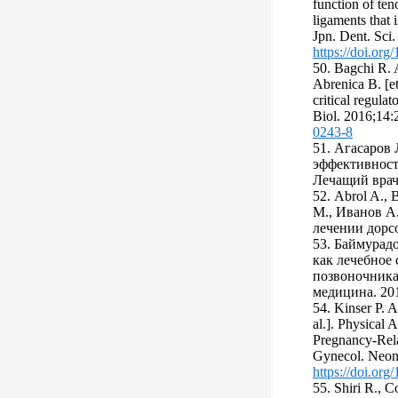
function of te
ligaments that
Jpn. Dent. Sci
https://doi.org
50. Bagchi R. 
Abrenica B. [et 
critical regula
Biol. 2016;14:
0243-8
51. Агасаров 
эффективност
Лечащий врач.
52. Abrol A.,
М., Иванов А
лечении дорсо
53. Баймурадо
как лечебное 
позвоночника
медицина. 201
54. Kinser P. A.
al.]. Physical
Pregnancy-Rela
Gynecol. Neona
https://doi.org
55. Shiri R., 