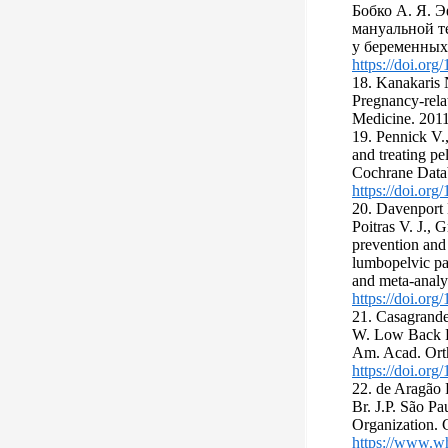
Бобко А. Я. 
мануальной т
у беременных 
https://doi.or
18. Kanakaris 
Pregnancy-rela
Medicine. 2011
19. Pennick V.,
and treating pe
Cochrane Data
https://doi.o
20. Davenport 
Poitras V. J., G
prevention and 
lumbopelvic pa
and meta-analy
https://doi.or
21. Casagrande
W. Low Back Pa
Am. Acad. Ort
https://doi.o
22. de Aragão 
Br. J.P. São P
Organization. C
https://www.who