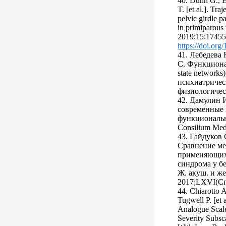
40. Dunn G., E
T. [et al.]. Tr
pelvic girdle 
in primiparou
2019;15:1745
https://doi.or
41. Лебедева 
С. Функционал
state network
психиатричес
физиологическ
42. Дамулин 
современные 
функциональн
Consilium Med
43. Гайдуков 
Сравнение ме
применяющихс
синдрома у б
Ж. акуш. и же
2017;LXVI(Сп
44. Chiarotto 
Tugwell P. [et 
Analogue Scale
Severity Subsca