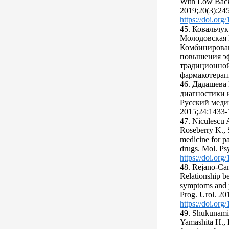
With Low Back 
2019;20(3):24
https://doi.org
45. Ковальчук
Молодовская Н
Комбинирован
повышения эф
традиционной
фармакотерапи
46. Дадашева
диагностики 
Русский мед
2015;24:1433-
47. Niculescu 
Roseberry K., S
medicine for p
drugs. Mol. Ps
https://doi.or
48. Rejano-Cam
Relationship be
symptoms and pe
Prog. Urol. 20
https://doi.org
49. Shukunami 
Yamashita H., 