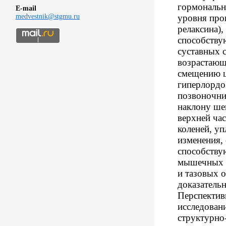
гормональн
E-mail
уровня прог
medvestnik@stgmu.ru
релаксина),
способству
суставных с
возрастающ
смещению ц
гиперлордо
позвоночник
наклону ше
верхней ча
коленей, у
изменения,
способству
мышечных с
и тазовых 
доказательн
Перспектив
исследован
структурно