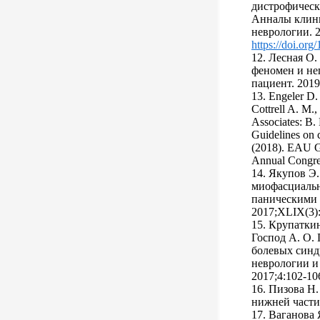
дистрофическ
Анналы клини
неврологии. 2
https://doi.o
12. Лесная О.
феномен и не
пациент. 2019
13. Engeler D.
Cottrell A. M., 
Associates: B
Guidelines on c
(2018). EAU Gu
Annual Congre
14. Якупов Э.
миофасциальн
паническими 
2017;XLIX(3):
15. Крупаткин
Господ А. О.
болевых синд
неврологии и 
2017;4:102-10
16. Пизова Н.
нижней части
17. Ваганова Я