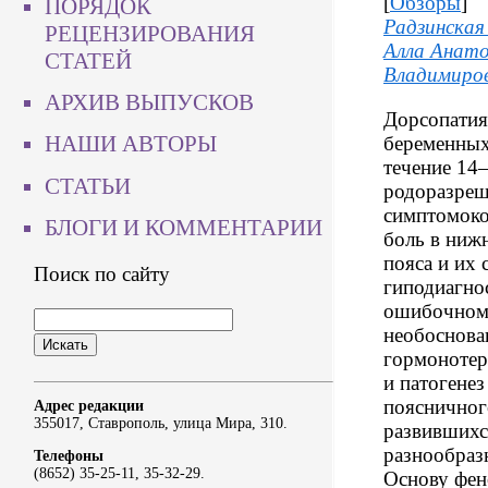
[
Обзоры
]
ПОРЯДОК
Радзинская
РЕЦЕНЗИРОВАНИЯ
Алла Анато
СТАТЕЙ
Владимиро
АРХИВ ВЫПУСКОВ
Дорсопатия
НАШИ АВТОРЫ
беременных
течение 14
СТАТЬИ
родоразре
симптомоко
БЛОГИ И КОММЕНТАРИИ
боль в нижн
пояса и их 
Поиск по сайту
гиподиагно
ошибочном 
необоснова
гормонотер
и патогене
поясничног
Адрес редакции
355017, Ставрополь, улица Мира, 310.
развившихс
разнообраз
Телефоны
(8652) 35-25-11, 35-32-29.
Основу фе