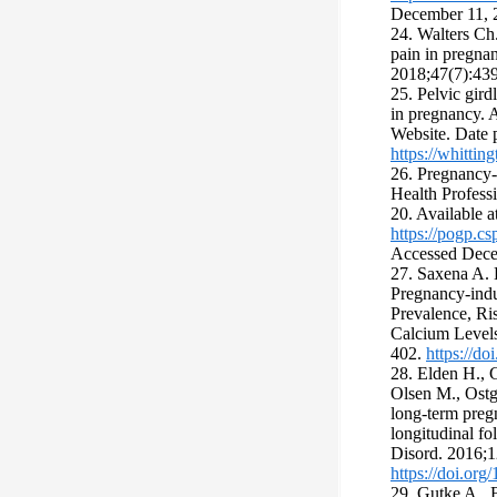
December 11, 
24. Walters Ch.
pain in pregnan
2018;47(7):43
25. Pelvic gir
in pregnancy. A
Website. Date p
https://whitti
26. Pregnancy-
Health Profess
20. Available at
https://pogp.c
Accessed Dece
27. Saxena A. 
Pregnancy-ind
Prevalence, Ri
Calcium Levels
402.
https://d
28. Elden H., 
Olsen M., Ostg
long-term pregn
longitudinal f
Disord. 2016;1
https://doi.or
29. Gutke A., 