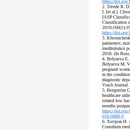
https://doi.or
2. Treede R. D
I. [et al.]. Ch
IASP Classifica
Classification 
2019;160(1):19
https://doi.or
3. Khronichesk
patsientov, nu
meditsinskoi p
2018. (In Russ.
4. Belyaeva E.
Belyaeva M. V.
pregnant women
in the conditio
diagnostic dep
Vrach Journal. 
5. Bergström C
healthcare uti
related low bac
months postpar
https://doi.o
016-0088-9
6. Хитров Н.
Consilium med