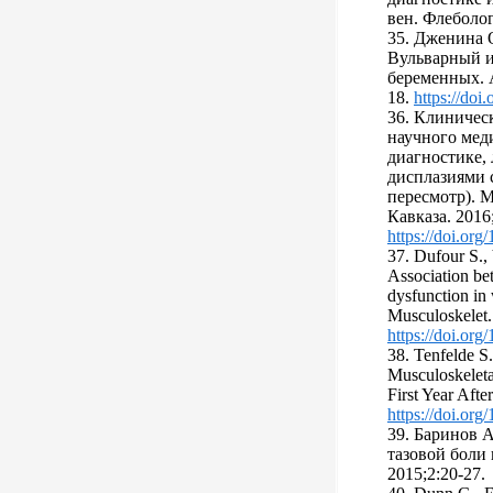
вен. Флеболог
35. Дженина О
Вульварный и
беременных. А
18.
https://do
36. Клиничес
научного мед
диагностике,
дисплазиями 
пересмотр). 
Кавказа. 2016;
https://doi.or
37. Dufour S.,
Association be
dysfunction in
Musculoskelet.
https://doi.or
38. Tenfelde S.
Musculoskeleta
First Year Aft
https://doi.org
39. Баринов А
тазовой боли 
2015;2:20-27.