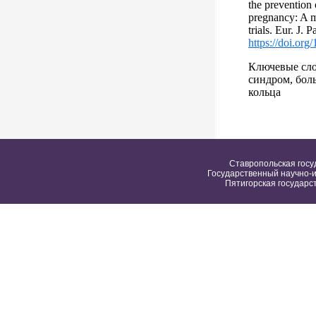
the prevention 
pregnancy: A m
trials. Eur. J. 
https://doi.org
Ключевые сло
синдром, бол
кольца
Ставропольская госу
Государственный научно-и
Пятигорская государс