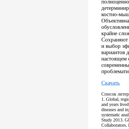
полноценно
детерминир
костно-мыш
Объективна
обусловлен
крайне сло
Сохраняют 
и выбор эф
вариантов 
настоящем 
современны
проблемати
Скачать
Список литер
1. Global, regi
and years lived
diseases and in
systematic anal
Study 2013. Gl
Collaborators.