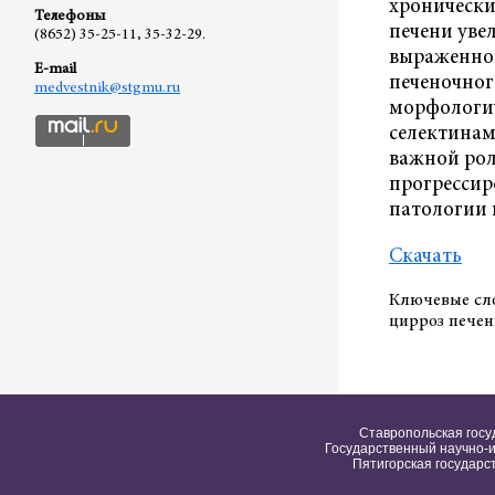
хронически
Телефоны
печени уве
(8652) 35-25-11, 35-32-29.
выраженнос
E-mail
печеночног
medvestnik@stgmu.ru
морфологич
селектинам
важной рол
прогрессир
патологии 
Скачать
Ключевые сло
цирроз печени
Ставропольская госу
Государственный научно-и
Пятигорская государс