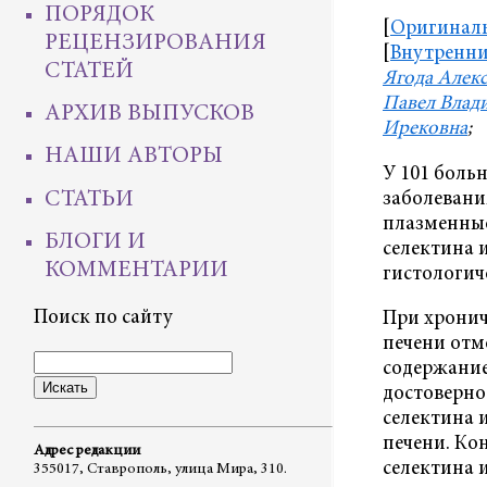
ПОРЯДОК
[
Оригиналь
РЕЦЕНЗИРОВАНИЯ
[
Внутренни
СТАТЕЙ
Ягода Алек
Павел Влад
АРХИВ ВЫПУСКОВ
Ирековна
;
НАШИ АВТОРЫ
У 101 боль
СТАТЬИ
заболевани
плазменные
БЛОГИ И
селектина и
КОММЕНТАРИИ
гистологич
Поиск по сайту
При хронич
печени отм
содержание 
достоверно
селектина 
печени. Ко
Адрес редакции
селектина 
355017, Ставрополь, улица Мира, 310.