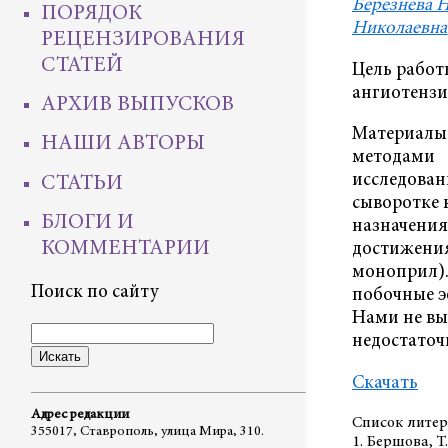
Березнева 
ПОРЯДОК
Николаевна
РЕЦЕНЗИРОВАНИЯ
СТАТЕЙ
Цель работ
ангиотензи
АРХИВ ВЫПУСКОВ
Материалы 
НАШИ АВТОРЫ
методами
исследован
СТАТЬИ
сыворотке 
БЛОГИ И
назначения
КОММЕНТАРИИ
достижения
моноприл).
Поиск по сайту
побочные э
Нами не вы
недостаточ
Скачать
Адрес редакции
Список литер
355017, Ставрополь, улица Мира, 310.
1. Бершова, 