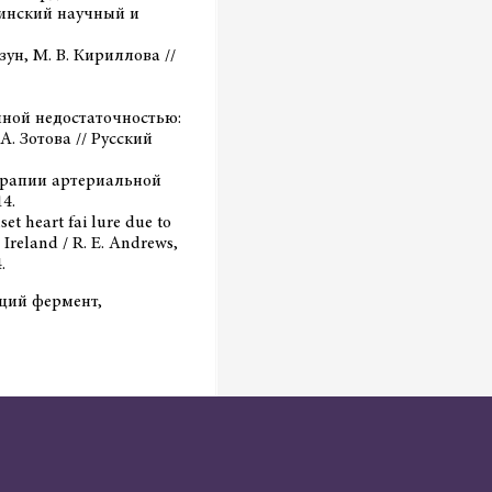
ицинский научный и
ун, М. В. Кириллова //
чной недостаточностью:
А. Зотова // Русский
терапии артериальной
14.
et heart fai lure due to
 Ireland / R. E. Andrews,
.
щий фермент,