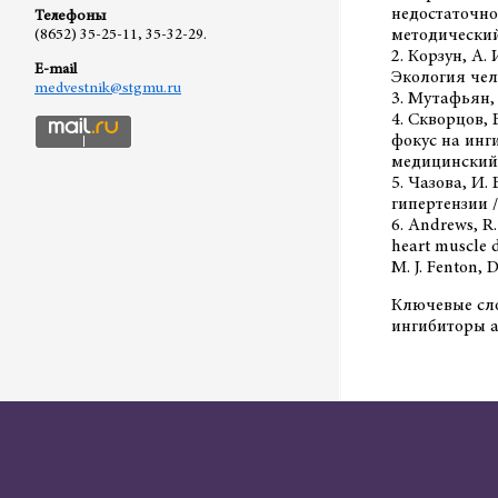
недостаточнос
Телефоны
методический 
(8652) 35-25-11, 35-32-29.
2. Корзун, А.
E-mail
Экология чело
medvestnik@stgmu.ru
3. Мутафьян, 
4. Скворцов,
фокус на инги
медицинский ж
5. Чазова, И.
гипертензии / 
6. Andrews, R.
heart muscle d
M. J. Fenton, D
Ключевые сл
ингибиторы 