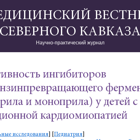
ЕДИЦИНСКИЙ ВЕСТН
СЕВЕРНОГО КАВКАЗ
Научно-практический журнал
ивность ингибиторов
ензинпревращающего ферме
рила и моноприла) у детей с
ционной кардиомиопатией
ные исследования
] [
Педиатрия
]