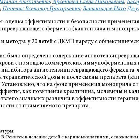
Наталия Анатольевна
;
Арсеньева Елена Николаевна
;
Баса
;
Пинелис Всеволод Григорьевич
;
Вашакмадзе Нато Джу
ы: оценка эффективности и безопасности применени
нпревращающего фермента (каптоприла и моноприла)
и методы: у 20 детей с ДКМП наряду с общеклиниче
ия было определено содержание ангиотензипревращ
крови с помощью коммерческих иммуноферментных 
 ингибитора ангиотензинпревращающего фермента, че
 терапевтической дозы и после смены препарата (ка
 Установлено, что на фоне применения моноприла от
ффекты, как повышение креатинина, мочевины и кали
явлено значимых различий в эффективности терапии
ности от применяемого препарата.
атуры:
Т. В. Ренитек в лечении детей с кардиомиопатиями, осложненн