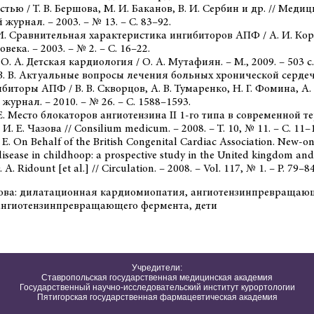
тью / Т. В. Бершова, М. И. Баканов, В. И. Сербин и др. // Мед
журнал. – 2003. – № 13. – С. 83–92.
 И. Сравнительная характеристика ингибиторов АПФ / А. И. Корз
века. – 2003. – № 2. – С. 16–22.
О. А. Детская кардиология / О. А. Мутафиян. – М., 2009. – 503 с.
 В. В. Актуальные вопросы лечения больных хронической серде
биторы АПФ / В. В. Скворцов, А. В. Тумаренко, Н. Г. Фомина, А. 
урнал. – 2010. – № 26. – С. 1588–1593.
 Е. Место блокаторов ангиотензинa II 1-го типа в современной 
И. Е. Чазова // Consilium medicum. – 2008. – Т. 10, № 11. – С. 11–
 E. On Behalf of the British Congenital Cardiac Association. New-ons
isease in childhoop: a prospective study in the United kingdom and
. A. Ridount [et al.] // Circulation. – 2008. – Vol. 117, № 1. – P. 79–84
ова: дилатационная кардиомиопатия, ангиотензинпревращаю
ангиотензинпревращающего фермента, дети
Учредители:
Ставропольская государственная медицинская академия
Государственный научно-исследовательский институт курортологии
Пятигорская государственная фармацевтическая академия