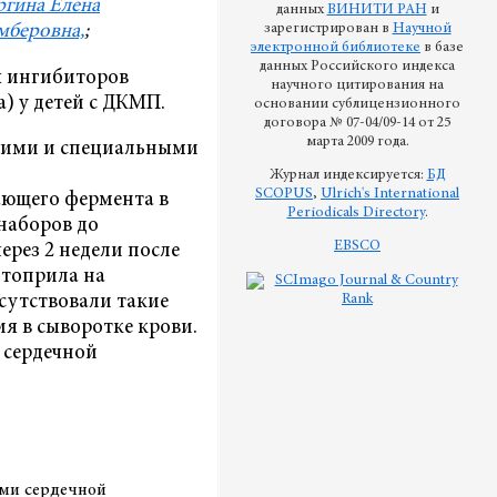
ргина Елена
данных
ВИНИТИ РАН
и
зарегистрирован в
Научной
мберовна,
;
электронной библиотеке
в базе
данных Российского индекса
я ингибиторов
научного цитирования на
 у детей с ДКМП.
основании сублицензионного
договора № 07-04/09-14 от 25
марта 2009 года.
скими и специальными
Журнал индексируется:
БД
SCOPUS
,
Ulrich's International
ающего фермента в
Periodicals Directory
.
наборов до
EBSCO
рез 2 недели после
птоприла на
сутствовали такие
я в сыворотке крови.
 сердечной
ыми сердечной