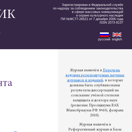
Зарегистрирован в Федеральной службе
по надзору за соблюдением законодательства
ИК
в сфере массовых коммуникаций
и охране культурного наследия
ПИ №ФС77-26521 от 7 декабря 2006 года
ISSN 2073-8137
А
русский
english
Журнал включён в
Перечень
ведущих рецензируемых научных
нта
журналов и изданий
, в которых
должны быть опубликованы
результаты диссертаций на
соискание учёной степени
кандидата и доктора наук
(решение Президиума ВАК
Минобрнауки РФ №6/6, февраль
2010).
Журнал включён в
Реферативный журнал и Базы