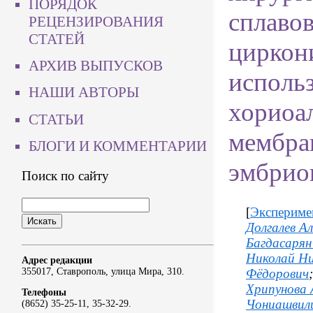
ПОРЯДОК
сплавов
РЕЦЕНЗИРОВАНИЯ
СТАТЕЙ
циркон
АРХИВ ВЫПУСКОВ
исполь
НАШИ АВТОРЫ
хориоа
СТАТЬИ
мембра
БЛОГИ И КОММЕНТАРИИ
эмбрион
Поиск по сайту
[
Экспериме
Долгалев А
Багдасарян
Николай Ни
Адрес редакции
Фёдорович
355017, Ставрополь, улица Мира, 310.
Хрипунова 
Телефоны
Чониашвили
(8652) 35-25-11, 35-32-29.