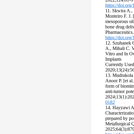
https://doi.org
11. Skwira A.,
Monteiro F. J. 
mesoporous sili
bone drug deliv
Pharmaceutics
https://doi.or
12. Szuhanek C
A., Mihali C. V
Vitro and In O
Implants
Currently Used 
2020;13(24):5
13. Mudrakola 
Anoor P. [et al.
form of biomim
anti-tumor pote
2024;13(1):20
0182
14. Hayyawi A.
Characterizati
prepared by po
Metallurgical Q
2025;64(3):87