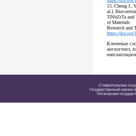
https://doi.or
15. Cheng J., 
al.]. Biocorros
TiNbZrTa and 
of Materials
Research and 
https://doi.org
Ключевые сло
ангиогенез, 
имплантацио
Ставропольская госу
Государственный научно-и
Пятигорская государс