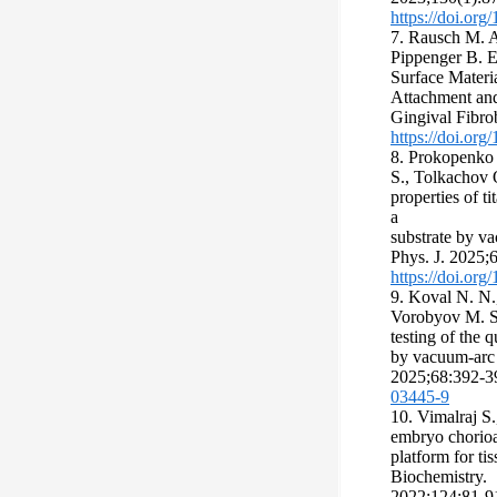
https://doi.org
7. Rausch M. A
Pippenger B. E.
Surface Materi
Attachment and
Gingival Fibro
https://doi.or
8. Prokopenko 
S., Tolkachov O
properties of t
a
substrate by v
Phys. J. 2025;
https://doi.or
9. Koval N. N.
Vorobyov M. S.
testing of the 
by vacuum-arc 
2025;68:392-3
03445-9
10. Vimalraj S
embryo chorioa
platform for ti
Biochemistry.
2022;124:81-9