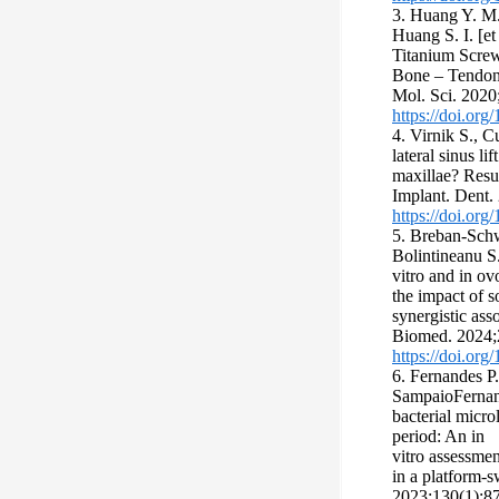
3. Huang Y. M.,
Huang S. I. [et
Titanium Screw
Bone – Tendon 
Mol. Sci. 2020
https://doi.or
4. Virnik S., C
lateral sinus li
maxillae? Resul
Implant. Dent.
https://doi.or
5. Breban-Schw
Bolintineanu S.
vitro and in ov
the impact of s
synergistic ass
Biomed. 2024;
https://doi.or
6. Fernandes P
SampaioFernan
bacterial micro
period: An in
vitro assessme
in a platform-s
2023;130(1):87