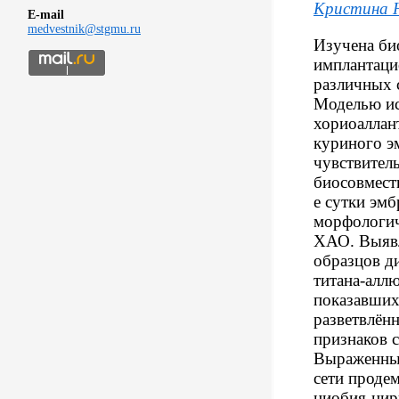
Кристина 
E-mail
medvestnik@stgmu.ru
Изучена би
имплантаци
различных 
Моделью ис
хориоаллан
куриного э
чувствител
биосовмести
е сутки эм
морфологич
ХАО. Выявл
образцов ди
титана-алл
показавших
разветвлённ
признаков 
Выраженный
сети продем
ниобия-цир