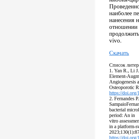
Проведенно
наиболее п
нанесения н
отношении 
продолжить
vivo.
Скачать
Список литер
1. Yan R., Li J
Element-Augme
Angiogenesis a
Osteoporotic R
https://doi.or
2. Fernandes P
SampaioFernan
bacterial micro
period: An in
vitro assessme
in a platform-s
2023;130(1):87
https://doi.org