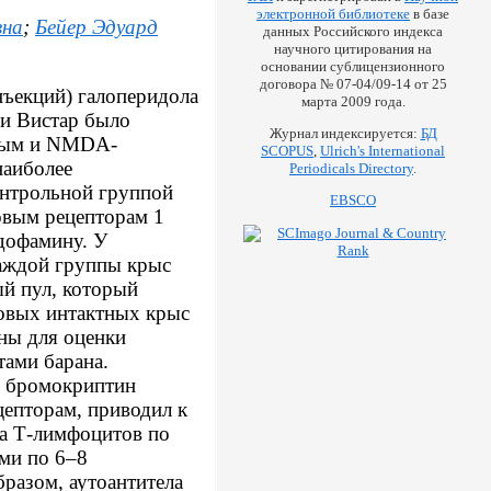
электронной библиотеке
в базе
вна
;
Бейер Эдуард
данных Российского индекса
научного цитирования на
основании сублицензионного
договора № 07-04/09-14 от 25
ъекций) галоперидола
марта 2009 года.
ии Вистар было
Журнал индексируется:
БД
овым и NMDA-
SCOPUS
,
Ulrich's International
наиболее
Periodicals Directory
.
онтрольной группой
EBSCO
овым рецепторам 1
дофамину. У
каждой группы крыс
й пул, который
ровых интактных крыс
ны для оценки
тами барана.
и бромокриптин
цепторам, приводил к
а Т-лимфоцитов по
ми по 6–8
бразом, аутоантитела