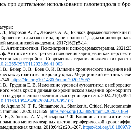
ись при длительном использовании галоперидола и бр
атуры:
. Д., Морозов А. И., Лебедев А. А., Бычков фармакологический 
ейролептика диазалептина, производного 1,2-диазациклопропан
ой медицинской академии. 2017;16(2):5-14.
 С. Антипсихотики. Психиатрия и психофармакотерапия. 2021;23(
Р. ф. Антипсихотик третьего поколения карипразин как перспект
ссивных расстройств. Современная терапия психических расстрой
rg/10.21265/PSYPH.2023.86.41.003
. В., Бейер Э. В., Боев О. И. Влияние хронического введения н
ческих аутоантител в крови у крыс. Медицинский вестник Севе
3-246.
https://doi.org/10.14300/mnnc.2020.15057
. В., Грудина Е. В. Изменение уровней аутоантител к нейрореце
вного мозга крыс в динамике хроническом введении бромокрипт
о государственного медицинского университета. 2024;21(3):99-1
g/10.19163/1994-9480-2024-21-3-99-103
 de Aquino M. T. P., Shimamoto A., Shanker A. Critical Neurotransmi
t. Immunol. 2020;11:1869.
https://doi.org/10.3389/fimmu.2020.01869
А. Е., Заботина А. М., Насырова Р. Ф. Влияние антипсихотическ
ноаминов мононуклеарных клеток периферической крови: афф
омедицинская химия. 2018;64(2):201-207.
https://doi.org/10.180