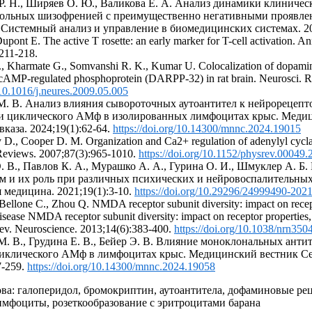
 Р. Н., Ширяев О. Ю., Валикова Е. А. Анализ динамики клиниче
больных шизофренией с преимущественно негативными проявл
 Системный анализ и управление в биомедицинских системах. 200
upont E. The active T rosette: an early marker for T-cell activation. 
211-218.
S., Kharmate G., Somvanshi R. K., Kumar U. Colocalization of dopamin
AMP-regulated phosphoprotein (DARPP-32) in rat brain. Neurosci. Re
/10.1016/j.neures.2009.05.005
 М. В. Анализ влияния сывороточных аутоантител к нейрорецепт
и циклического АМф в изолированных лимфоцитах крыс. Меди
каза. 2024;19(1):62-64.
https://doi.org/10.14300/mnnc.2024.19015
 D., Cooper D. M. Organization and Ca2+ regulation of adenylyl cyc
 Reviews. 2007;87(3):965-1010.
https://doi.org/10.1152/physrev.00049.
О. В., Павлов К. А., Мурашко А. А., Гурина О. И., Шмуклер А. 
им и их роль при различных психических и нейровоспалительных
 медицина. 2021;19(1):3-10.
https://doi.org/10.29296/24999490-202
, Bellone C., Zhou Q. NMDA receptor subunit diversity: impact on recep
disease NMDA receptor subunit diversity: impact on receptor properties, 
Rev. Neuroscience. 2013;14(6):383-400.
https://doi.org/10.1038/nrn350
М. В., Грудина Е. В., Бейер Э. В. Влияние моноклональных анти
иклического АМф в лимфоцитах крыс. Медицинский вестник Се
7-259.
https://doi.org/10.14300/mnnc.2024.19058
ва: галоперидол, бромокриптин, аутоантитела, дофаминовые р
имфоциты, розеткообразование с эритроцитами барана