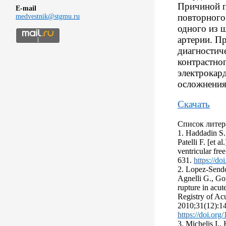
Причиной п
E-mail
повторного
medvestnik@stgmu.ru
одного из 
артерии. П
диагностич
контрастно
электрокар
осложнени
Скачать
Список литер
1. Haddadin S.
Patelli F. [et a
ventricular fre
631.
https://d
2. Lopez-Sendo
Agnelli G., Gore
rupture in acu
Registry of Ac
2010;31(12):1
https://doi.org
3. Michelis I.,