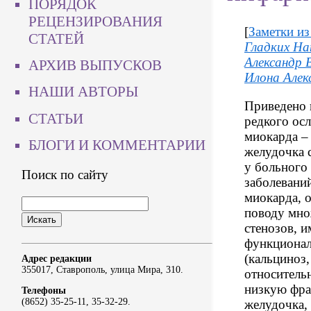
ПОРЯДОК
РЕЦЕНЗИРОВАНИЯ
[
Заметки из
СТАТЕЙ
Гладких На
Александр 
АРХИВ ВЫПУСКОВ
Илона Алек
НАШИ АВТОРЫ
Приведено 
СТАТЬИ
редкого ос
миокарда –
БЛОГИ И КОММЕНТАРИИ
желудочка 
у больного
Поиск по сайту
заболевани
миокарда, 
поводу мно
стенозов, 
функционал
(кальциноз
Адрес редакции
355017, Ставрополь, улица Мира, 310.
относитель
низкую фра
Телефоны
(8652) 35-25-11, 35-32-29.
желудочка,