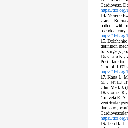
Cardiovasc. De
https://doi.or
14. Moreno R.,
Garcia-Rubira J
patients with po
pseudoaneurys
https://doi.org
15. Dolzhenko 
definition mech
for surgery, pr
16. Csafo K., V
Postinfarction 
Cardiol. 1997;
https://doi.or
17. Kang L. M.
M. J. [et al.] 
Clin. Med. J. 
18. Gomes R., 
Gouveia R. A. [
ventricular pse
due to myocardi
Cardiovascular
https://doi.or
19. Lou B., Luo