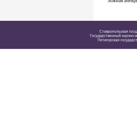
ложная аневр
Ставропольская госу
Государственный научно-и
Пятигорская государс