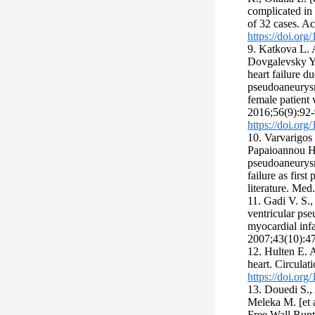
complicated in 
of 32 cases. Ac
https://doi.or
9. Katkova L. 
Dovgalevsky Y.
heart failure du
pseudoaneurysm 
female patient 
2016;56(9):92-
https://doi.or
10. Varvarigos 
Papaioannou H.,
pseudoaneurysm
failure as first
literature. Med
11. Gadi V. S.
ventricular pse
myocardial infa
2007;43(10):47
12. Hulten E. 
heart. Circula
https://doi.
13. Douedi S.,
Meleka M. [et 
Free Wall Ruptu