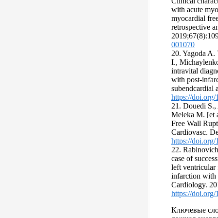
Clinical charact
with acute myoc
myocardial free
retrospective a
2019;67(8):10
001070
20. Yagoda A. 
I., Мichaylenko
intravital diag
with post-infar
subendcardial 
https://doi.or
21. Douedi S.,
Meleka M. [et 
Free Wall Ruptu
Cardiovasc. De
https://doi.or
22. Rabinovich
case of success
left ventricula
infarction with
Cardiology. 20
https://doi.or
Ключевые сло