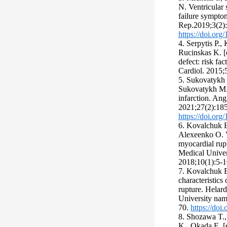
N. Ventricular 
failure symptom
Rep.2019;3(2):
https://doi.org
4. Serpytis P.,
Rucinskas K. [et
defect: risk fa
Cardiol. 2015;
5. Sukovatykh 
Sukovatykh M. 
infarction. Ang
2021;27(2):18
https://doi.o
6. Kovalchuk E
Alexeenko O. V
myocardial rup
Medical Univer
2018;10(1):5-1
7. Kovalchuk E
characteristics
rupture. Helar
University nam
70.
https://do
8. Shozawa T.
K., Okada E. [e