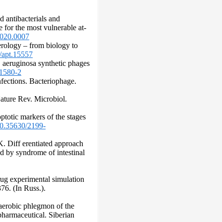
ed antibacterials and
 for the most vulnerable at-
2020.0007
terology – from biology to
1/apt.15557
. aeruginosa synthetic phages
81580-2
nfections. Bacteriophage.
Nature Rev. Microbiol.
totic markers of the stages
/10.35630/2199-
. Diff erentiated approach
ed by syndrome of intestinal
rug experimental simulation
76. (In Russ.).
aerobic phlegmon of the
pharmaceutical. Siberian