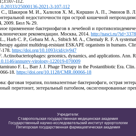
1;3:107-112.
g/10.20333/25000136-2021-3-107-112
 С., Шакиров М. И., Халилов Х. М., Киршин А. П., Эминов В. Л. 
энтеральной недостаточности при острой кишечной непроходимос
, 2009. Бюл № 29.
ьное применение бактериофагов в лечебной и противоэпидемиче
клинические рекомендации. Москва, 2014.
http://nasci.ru/?id=3
L., Harb C. P., Gebara M. A., Stibich M. A., Chemaly R. F. A systemati
therapy against multidrug-resistant ESKAPE organisms in humans. Clin.
7-178.
https://doi.org/10.1093/cid/ciy947
 F. Actinobacteriophages: genomics, dynamics, and applications. Ann. R
g/10.1146/annurev-virology-122019-070009
tamirano F. L., Barr J. J. Phage Therapy in the Postantibiotic Era. Clin
0066-18.
https://doi.org/10.1128/CMR.00066-18
а: фаговая терапия, поливалентные бактериофаги, острая энтер
нный перитонит, энтеральный патобиом, оксигенированные пре
Учредители:
Ставропольская государственная медицинская академия
Государственный научно-исследовательский институт курортологии
Пятигорская государственная фармацевтическая академия