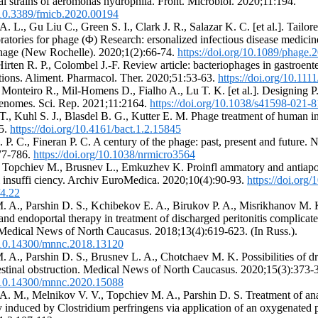
al strains of aeromonas hydrophila. Front. Microbiol. 2020;11:194.
g/10.3389/fmicb.2020.00194
A. L., Gu Liu C., Green S. I., Clark J. R., Salazar K. C. [et al.]. Tailor
ratories for phage (Φ) Research: ersonalized infectious disease medicine
 Phage (New Rochelle). 2020;1(2):66-74.
https://doi.org/10.1089/phage.
Hirten R. P., Colombel J.-F. Review article: bacteriophages in gastroen
ations. Aliment. Pharmacol. Ther. 2020;51:53-63.
https://doi.org/10.111
, Monteiro R., Mil-Homens D., Fialho A., Lu T. K. [et al.]. Designing P
enomes. Sci. Rep. 2021;11:2164.
https://doi.org/10.1038/s41598-021-
T., Kuhl S. J., Blasdel B. G., Kutter E. M. Phage treatment of human i
85.
https://doi.org/10.4161/bact.1.2.15845
P. C., Fineran P. C. A century of the phage: past, present and future. 
77-786.
https://doi.org/10.1038/nrmicro3564
, Topchiev M., Brusnev L., Emkuzhev K. Proinfl ammatory and antiapop
al insuffi ciency. Archiv EuroMedica. 2020;10(4):90-93.
https://doi.org
4.22
. A., Parshin D. S., Kchibekov E. A., Birukov P. A., Misrikhanov M. K
and endoportal therapy in treatment of discharged peritonitis complicat
. Medical News of North Caucasus. 2018;13(4):619-623. (In Russ.).
g/10.14300/mnnc.2018.13120
. A., Parshin D. S., Brusnev L. A., Chotchaev M. K. Possibilities of d
estinal obstruction. Medical News of North Caucasus. 2020;15(3):373-3
g/10.14300/mnnc.2020.15088
A. M., Melnikov V. V., Topchiev M. A., Parshin D. S. Treatment of an
y induced by Clostridium perfringens via application of an oxygenated 