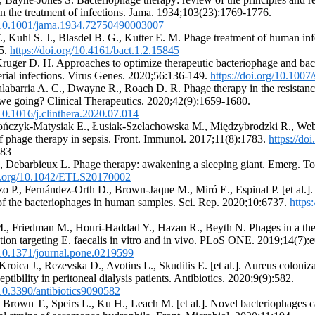
in the treatment of infections. Jama. 1934;103(23):1769-1776.
g/10.1001/jama.1934.72750490003007
, Kuhl S. J., Blasdel B. G., Kutter E. M. Phage treatment of human inf
85.
https://doi.org/10.4161/bact.1.2.15845
Kruger D. H. Approaches to optimize therapeutic bacteriophage and bac
erial infections. Virus Genes. 2020;56:136-149.
https://doi.org/10.100
alabarria A. C., Dwayne R., Roach D. R. Phage therapy in the resistan
we going? Clinical Therapeutics. 2020;42(9):1659-1680.
/10.1016/j.clinthera.2020.07.014
Jończyk-Matysiak E., Łusiak-Szelachowska M., Międzybrodzki R., Webe
of phage therapy in sepsis. Front. Immunol. 2017;11(8):1783.
https://doi
83
, Debarbieux L. Phage therapy: awakening a sleeping giant. Emerg. Top
oi.org/10.1042/ETLS20170002
o P., Fernández-Orth D., Brown-Jaque M., Miró E., Espinal P. [et al.].
f the bacteriophages in human samples. Sci. Rep. 2020;10:6737.
https
M., Friedman M., Houri-Haddad Y., Hazan R., Beyth N. Phages in a the
ation targeting E. faecalis in vitro and in vivo. PLoS ONE. 2019;14(7)
g/10.1371/journal.pone.0219599
Kroica J., Rezevska D., Avotins L., Skuditis E. [et al.]. Аureus coloniza
ptibility in peritoneal dialysis patients. Antibiotics. 2020;9(9):582.
/10.3390/antibiotics9090582
Brown T., Speirs L., Ku H., Leach M. [et al.]. Novel bacteriophages ca