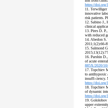
lms from clinic
https://doi.or
11. Terwilliger 
innovative labo
risk patients.
12. Sabino J., 
clinical applic
13. Pires D. P.
with reduced g
14. Abedon S. 
2011;1(2):66-
15. Salmond G. 
2015;13(12):7
16. Parshin D.
of acute enter
885X/2020/10/
17. Topchiev M
to antihypoxic 
insuffi ciency
https://doi.or
18. Topchiev M
of dynamic int
https://doi.or
19. Gololobov 
upper extremit