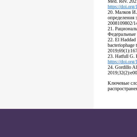
Med. Rev. 202
https://doi.or
20. Малков И.
определения 
2008109802/14
21. Рационал
Федеральные 
22. El Haddad 
bacteriophage 
2019;69(1):16
23. Hatfull G.
https://doi.or
24. Gordillo Al
2019;32(2):e0
Ключевые слов
распростране