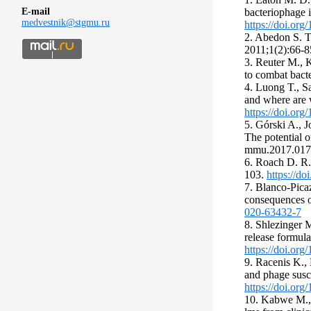
bacteriophage 
E-mail
medvestnik@stgmu.ru
https://doi.or
2. Abedon S. T.
2011;1(2):66-
3. Reuter M., 
to combat bact
4. Luong T., S
and where are 
https://doi.org
5. Górski A., 
The potential 
mmu.2017.017
6. Roach D. R.
103.
https://d
7. Blanco-Picaz
consequences o
020-63432-7
8. Shlezinger 
release formul
https://doi.or
9. Racenis K., 
and phage susce
https://doi.org
10. Kabwe M., 