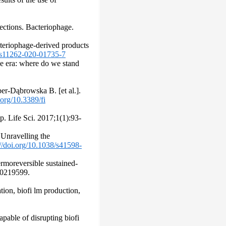
ections. Bacteriophage.
teriophage-derived products
7/s11262-020-01735-7
ce era: where do we stand
r-Dąbrowska B. [et al.].
.org/10.3389/fi
. Life Sci. 2017;1(1):93-
 Unravelling the
://doi.org/10.1038/s41598-
rmoreversible sustained-
:e0219599.
tion, biofi lm production,
pable of disrupting biofi