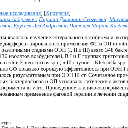
ные исследования
] [
Хирургия
]
хаил Андреевич
;
Паршин Дмитрий Сергеевич
;
Мисрих
евич
;
Бруснев Лев Андреевич
;
Чотчаев Марат Казбек
ты являлось изучение энтерального патобиома и эксп
е дифферен- цированного применения ФТ и ОП in vitr
 различными стадиями ОЭН (I, II и III) взято 348 бакт
36 изолятов возбудителей. В I и II группах триггерны
ia coli и Enterococcus spp., в III группе – Klebsiella spp.
ние СФ показало хорошую эффективность при ОЭН I и 
лось результативным при ОЭН III ст. Сочетанное при
ных бактериофагов и ОП усиливало литическую активн
сперимента in vitro. Проведенное клинико-эксперимент
снованным применение фаговой терапии в лечении си
атуры:
 Bayne-Jones S. Bacteriophage therapy: review of the principles and res