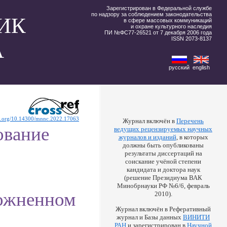
Зарегистрирован в Федеральной службе
по надзору за соблюдением законодательства
ИК
в сфере массовых коммуникаций
и охране культурного наследия
ПИ №ФС77-26521 от 7 декабря 2006 года
ISSN 2073-8137
А
русский
english
oi.org/10.14300/mnnc.2022.17063
Журнал включён в
Перечень
ование
ведущих рецензируемых научных
журналов и изданий
, в которых
должны быть опубликованы
результаты диссертаций на
соискание учёной степени
кандидата и доктора наук
(решение Президиума ВАК
Минобрнауки РФ №6/6, февраль
ложненном
2010).
Журнал включён в Реферативный
журнал и Базы данных
ВИНИТИ
РАН
и зарегистрирован в
Научной