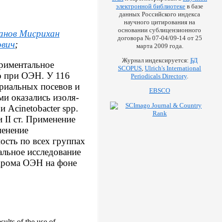
электронной библиотеке
в базе
данных Российского индекса
научного цитирования на
основании сублицензионного
анов Мисрихан
договора № 07-04/09-14 от 25
ович
;
марта 2009 года.
Журнал индексируется:
БД
ериментальное
SCOPUS
,
Ulrich's International
o при ОЭН. У 116
Periodicals Directory
.
ериальных посевов и
EBSCO
ми оказались изоля-
 и Acinetobacter spp.
II ст. Применение
менение
ость по всех группах
альное исследование
ндрома ОЭН на фоне
ults of the use of