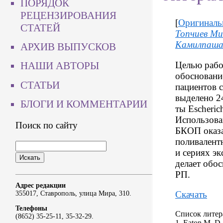
ПОРЯДОК
РЕЦЕНЗИРОВАНИЯ
[
Оригиналь
СТАТЕЙ
Топчиев Ми
Камилпаша
АРХИВ ВЫПУСКОВ
Целью рабо
НАШИ АВТОРЫ
обосновани
СТАТЬИ
пациентов с
выделено 24
БЛОГИ И КОММЕНТАРИИ
ты Escherich
Использова
Поиск по сайту
БКОП оказа
поливалент
и сериях эк
делает обо
РП.
Адрес редакции
Скачать
355017, Ставрополь, улица Мира, 310.
Телефоны
Список литер
(8652) 35-25-11, 35-32-29.
1. Eaton M. D.,