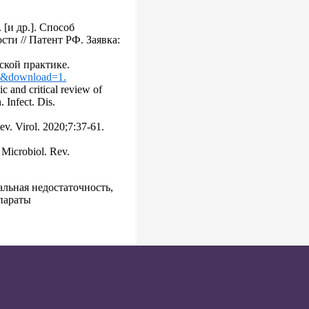
[и др.]. Способ
ти // Патент РФ. Заявка:
ской практике.
378&download=1.
c and critical review of
 Infect. Dis.
ev. Virol. 2020;7:37-61.
. Microbiol. Rev.
альная недостаточность,
параты