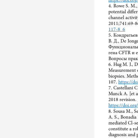
https://doi.or
4. Rowe S. M.,
potential diff
channel activi
2011;741:69-8
117-8_6
5. Кондратьев
В. Д., De Jong
Функциональ
гена CFTR и е
Вопросы практ
6. Hug M. J., D
Measurement of
biopsies. Meth
107.
https://d
7. Castellani C
Munck A. [et al
2018 revision. 
https://doi.org
8. Sousa M., S
A. S., Bonadia
mediated Cl-se
constitute a ro
diagnosis and 