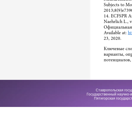
Subjects to Mo
2013;8(9)e739
14. ECFSPR An
Naehrlich L., v
Официальная 
Available at:
h
23, 2020.
Ключевые сло
варианты, оп
потенциалов,
Ставропольская госу
Государственный научно-и
Пятигорская государс