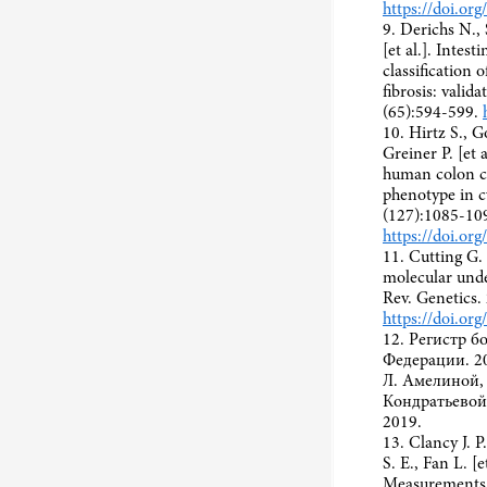
https://doi.or
9. Derichs N., 
[et al.]. Intes
classification 
fibrosis: valid
(65):594-599.
10. Hirtz S., 
Greiner P. [et
human colon co
phenotype in cy
(127):1085-10
https://doi.or
11. Cutting G. 
molecular under
Rev. Genetics.
https://doi.or
12. Регистр 
Федерации. 20
Л. Амелиной,
Кондратьевой,
2019.
13. Clancy J. P
S. E., Fan L. [
Measurements 