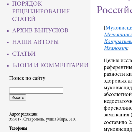
ПОРЯДОК
Россий
РЕЦЕНЗИРОВАНИЯ
СТАТЕЙ
[
Муковисци
АРХИВ ВЫПУСКОВ
Мельяновск
Кондратьев
НАШИ АВТОРЫ
Иванович
;
СТАТЬИ
Целью иссл
БЛОГИ И КОММЕНТАРИИ
референтны
разности к
Поиск по сайту
здоровых д
муковисцид
абсолютной
недостаточ
форсколино
замыкания (
Адрес редакции
355017, Ставрополь, улица Мира, 310.
составило 2
муковисцид
Телефоны