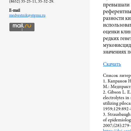
(8652) 35-25-11, 35-32-29.
превышали 
E-mail
референтны
medvestnik@stgmu.ru
разности к
использоват
оценки кли
редких гене
муковисцид
значениях п
Скачать
Список литер
1. Капранов 
М.: Медпракт
2. Gibson L. E.
electrolytes in
utilizing piloc
1959;129:892-
3. Strausbaugh 
of epidemiolog
2007;(28):279